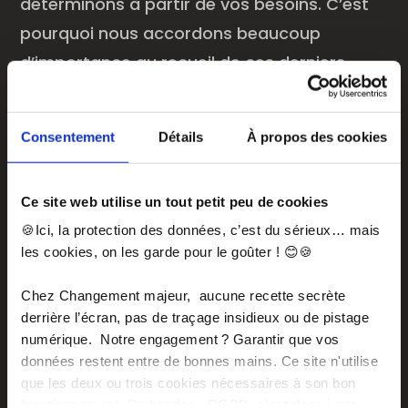
déterminons à partir de vos besoins. C’est
pourquoi nous accordons beaucoup
d’importance au recueil de ces derniers,
ainsi qu’à la mise en œuvre de modalités
d’évaluation qui nous permettent de
Consentement
Détails
À propos des cookies
mesurer réellement et précisément la
qualité de nos interventions.
Ce site web utilise un tout petit peu de cookies
🍪Ici, la protection des données, c’est du sérieux… mais
EN SAVOIR PLUS SUR NOS DOMAINES
les cookies, on les garde pour le goûter ! 😊🍪
D'INTERVENTION
Chez Changement majeur, aucune recette secrète
derrière l’écran, pas de traçage insidieux ou de pistage
CONSULTER NOTRE CATALOGUE DE
FORMATIONS
numérique. Notre engagement ? Garantir que vos
données restent entre de bonnes mains. Ce site n'utilise
que les deux ou trois cookies nécessaires à son bon
fonctionnement. Ce bandeau RGPD, c’est donc juste