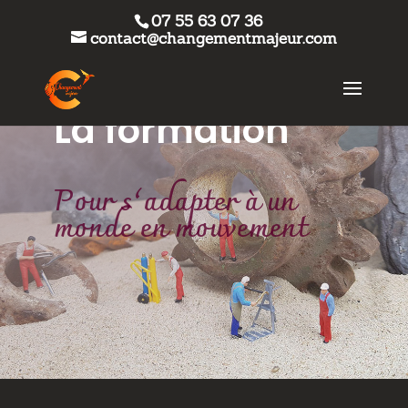
07 55 63 07 36
contact@changementmajeur.com
La formation
Pour s’adapter à un
monde en mouvement
Lecteur